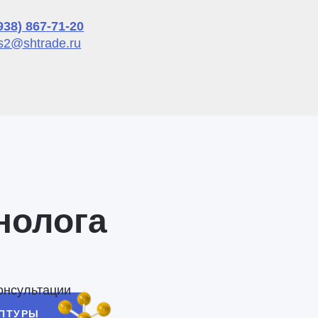
938) 867-71-20
s2@shtrade.ru
нолога
онсультации
ЕПТУРЫ