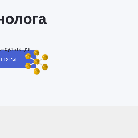
нолога
онсультации
ЕПТУРЫ