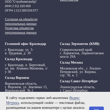
ООО "Стройхимтрейд"
ИНН 2 311 320 409
ОГРН 1 212 300 034 077
Согласие на обработку
персональных данных
Политика обработки
персональных данных
Головной офис Краснодар
Склад Лермонтов (КМВ)
г. Краснодар, ул. 3-
Ставропольский край,
я. Трудовая, д. 39
г. Лермонтов, Лермонтовское
шоссе 29А
Склад Краснодар
Склад Москва
г. Краснодар, п. Березовый,
ул. им. Атамана Матвеева, з/
Московская обл., г. Лосино-
у 30
Петровский, ул. Кирова,
стр. 7Б, к. 1
Склад Воронеж
Склад Санкт-Петербург
Воронежская область,
г. Воронеж, ул. Землячки 15,
Ленинградская область,
Воронежский № 2
г. Санкт-Петербург,
просп. Обуховской обороны,
295 АТ
К сайту подключен сервис веб-аналитики
Яндекс
Метрика
, использующий cookie — текстовые файлы,
размещаемые на вашем компьютере с целью анализа