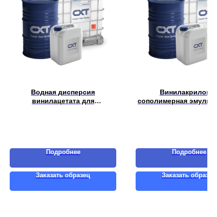
Водная дисперсия
Винилакрилова
винилацетатa для
сополимерная эмульс
многоцелевых клеев MAR AP
VA 101
48
Подробнее
Подробнее
Заказать образец
Заказать образец