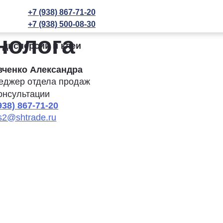
+7 (938) 867-71-20
+7 (938) 500-08-30
нолога
 дисперсии и клеи
вченко Александра
еджер отдела продаж
онсультации
938) 867-71-20
s2@shtrade.ru