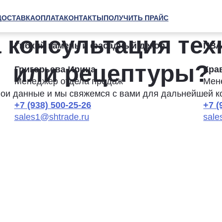
ДОСТАВКА
ОПЛАТА
КОНТАКТЫ
ПОЛУЧИТЬ ПРАЙС
 консультация тех
Гибкий камень и фасадный декор
ПВА
или рецептуры?
Григорьева Ирина
Кра
Менеджер отдела продаж
Мен
вои данные и мы свяжемся с вами для дальнейшей к
+7 (938) 500-25-26
+7 (
sales1@shtrade.ru
sale