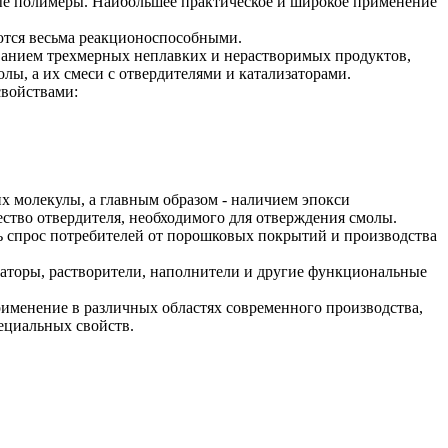
ые полимеры. Наибольшее практическое и широкое применение
тся весьма реакционоспособными.
ванием трехмерных неплавких и нерастворимых продуктов,
ы, а их смеси с отвердителями и катализаторами.
войствами:
х молекулы, а главным образом - наличием эпокси
ство отвердителя, необходимого для отверждения смолы.
 спрос потребителей от порошковых покрытий и производства
аторы, растворители, наполнители и другие функциональные
рименение в различных областях современного производства,
ециальных свойств.