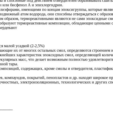
ы и способные под действием отвердителей образовывать сшит
н или бисфенол А и эпихлоргидрин.
лиэфирами, имеющими по концам эпоксигруппы, которые являю
одвижный атом водорода, они способны отверждаться с образо
 образом, термореактивными являются не сами эпоксидные смол
образуют термореактивные композиции, обладающие ценными с
вердевают
я малой усадкой (2-2,5%)
ающие их от многих остальных смол, определяются строением и
ажнейших характеристик эпоксидных смол, определяющей количе
улярных масс, что делает возможным полностью удовлетворить
вной тары.
мпозиций, содержащих, кроме смолы и отвердителя, пластифик
в, компаундов, покрытий, пенопластов и др. находят широкое п
очностных, электроизоляционных, технологических и других сп
----------