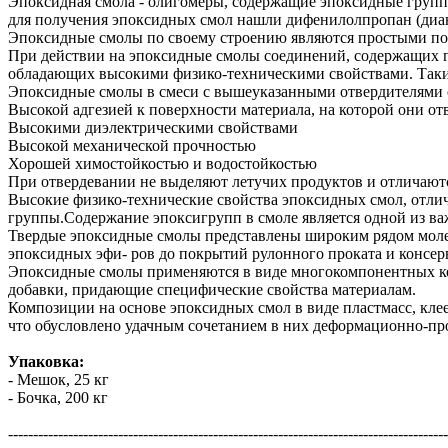
Эпоксидная смола - олигомеры, содержащие эпоксидные групп
для получения эпоксидных смол нашли дифенилолпропан (диа
Эпоксидные смолы по своему строению являются простыми по
При действии на эпоксидные смолы соединений, содержащих п
обладающих высокими физико-техническими свойствами. Таким
Эпоксидные смолы в смеси с вышеуказанными отвердителями 
Высокой адгезией к поверхности материала, на которой они от
Высокими диэлектрическими свойствами
Высокой механической прочностью
Хорошей химостойкостью и водостойкостью
При отвердевании не выделяют летучих продуктов и отличаютс
Высокие физико-технические свойства эпоксидных смол, отлич
группы.Содержание эпоксигрупп в смоле является одной из в
Твердые эпоксидные смолы представлены широким рядом молек
эпоксидных эфи- ров до покрытий рулонного проката и консер
Эпоксидные смолы применяются в виде многокомпонентных ко
добавки, придающие специфические свойства материалам.
Композиции на основе эпоксидных смол в виде пластмасс, клее
что обусловлено удачным сочетанием в них деформационно-пр
Упаковка:
- Мешок, 25 кг
- Бочка, 200 кг
----------------------------------------------------------------------------------------