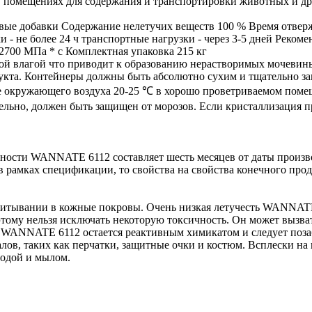
в помещениях для содержания и транспортировки животных и др
вые добавки Содержание нелетучих веществ 100 % Время отвер
ки - не более 24 ч транспортные нагрузки - через 3-5 дней Ре
2700 МПа * с Комплектная упаковка 215 кг
 влагой что приводит к образованию нерастворимых мочевины 
дукта. Контейнеры должны быть абсолютно сухим и тщательно
е окружающего воздуха 20-25 ℃ в хорошо проветриваемом поме
тельно, должен быть защищен от морозов. Если кристаллизация 
ности WANNATE 6112 составляет шесть месяцев от даты произво
 рамках спецификации, то свойства на свойства конечного проду
тывании в кожные покровы. Очень низкая летучесть WANNATE 61
тому нельзя исключать некоторую токсичность. Он может вызвать
WANNATE 6112 остается реактивным химикатом и следует позабо
лов, таких как перчатки, защитные очки и костюм. Всплески на
водой и мылом.