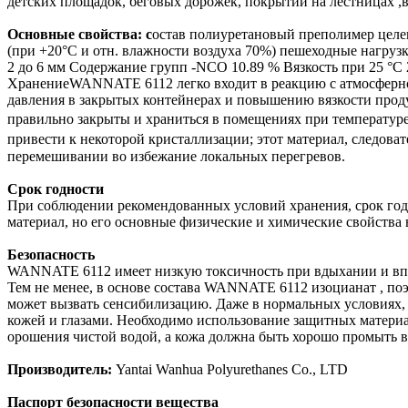
детских площадок, беговых дорожек, покрытий на лестницах ,
Основные свойства: с
остав полиуретановый преполимер целе
(при +20°С и отн. влажности воздуха 70%) пешеходные нагруз
2 до 6 мм Содержание групп -NCO 10.89 % Вязкость при 25 °С 
ХранениеWANNATE 6112 легко входит в реакцию с атмосферной
давления в закрытых контейнерах и повышению вязкости про
правильно закрыты и храниться в помещениях при температур
привести к некоторой кристаллизации; этот материал, следова
перемешивании во избежание локальных перегревов.
Срок годности
При соблюдении рекомендованных условий хранения, срок год
материал, но его основные физические и химические свойства в
Безопасность
WANNATE 6112 имеет низкую токсичность при вдыхании и впи
Тем не менее, в основе состава WANNATE 6112 изоцианат , поэ
может вызвать сенсибилизацию. Даже в нормальных условиях, 
кожей и глазами. Необходимо использование защитных материа
орошения чистой водой, а кожа должна быть хорошо промыть 
Производитель:
Yantai Wanhua Polyurethanes Co., LTD
Паспорт безопасности вещества