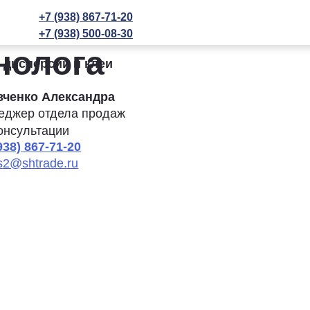
+7 (938) 867-71-20
+7 (938) 500-08-30
нолога
 дисперсии и клеи
вченко Александра
еджер отдела продаж
онсультации
938) 867-71-20
s2@shtrade.ru