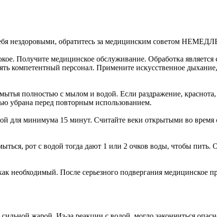
 себя нездоровыми, обратитесь за медицинским советом НЕМЕДЛ
 покое. Получите медицинское обслуживание. Обработка являетс
ять компетентный персонал. Примените искусственное дыхание,
мытья полностью с мылом и водой. Если раздражение, краснота,
тью убрана перед повторным использованием.
дой для минимума 15 минут. Считайте веки открытыми во время 
ыться, рот с водой тогда дают 1 или 2 очков воды, чтобы пить.
как необходимый. После серьезного подвергания медицинское п
сильной жарой. Из-за реакции с водой, могло закончиться опас