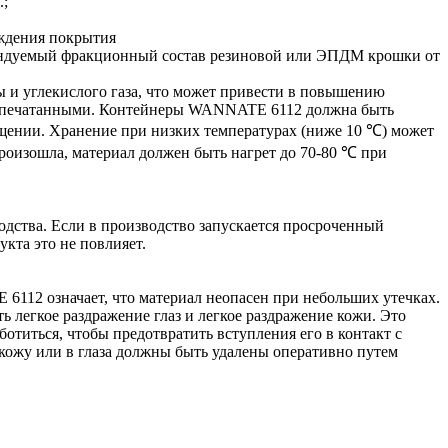
.;
ждения покрытия
комендуемый фракционный состав резиновой или ЭПДМ крошки от
и углекислого газа, что может привести в повышению
 запечатанными. Контейнеры WANNATE 6112 должна быть
щении. Хранение при низких температурах (ниже 10 ℃) может
произошла, материал должен быть нагрет до 70-80 ℃ при
дства. Если в производство запускается просроченный
кта это не повлияет.
12 означает, что материал неопасен при небольших утечках.
 легкое раздражение глаз и легкое раздражение кожи. Это
титься, чтобы предотвратить вступления его в контакт с
 кожу или в глаза должны быть удалены оперативно путем