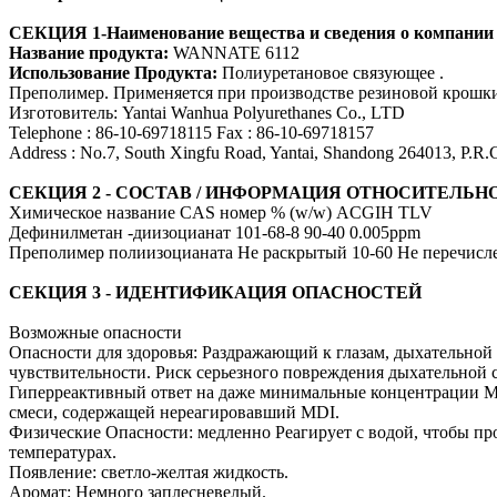
СЕКЦИЯ 1-Наименование вещества и сведения о компании 
Название продукта:
WANNATE 6112
Использование Продукта:
Полиуретановое связующее .
Преполимер. Применяется при производстве резиновой крошк
Изготовитель: Yantai Wanhua Polyurethanes Co., LTD
Telephone : 86-10-69718115 Fax : 86-10-69718157
Address : No.7, South Xingfu Road, Yantai, Shandong 264013, P.R.
СЕКЦИЯ 2 - СОСТАВ / ИНФОРМАЦИЯ ОТНОСИТЕЛЬ
Химическое название CAS номер % (w/w) ACGIH TLV
Дефинилметан -диизоцианат 101-68-8 90-40 0.005ppm
Преполимер полиизоцианата Не раскрытый 10-60 Не перечисл
СЕКЦИЯ 3 - ИДЕНТИФИКАЦИЯ ОПАСНОСТЕЙ
Возможные опасности
Опасности для здоровья: Раздражающий к глазам, дыхательной
чувствительности. Риск серьезного повреждения дыхательной 
Гиперреактивный ответ на даже минимальные концентрации M
смеси, содержащей нереагировавший MDI.
Физические Опасности: медленно Реагирует с водой, чтобы про
температурах.
Появление: светло-желтая жидкость.
Аромат: Немного заплесневелый.