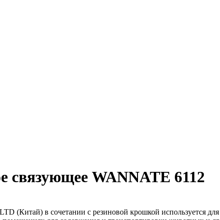
ое связующее WANNATE 6112
 LTD (Китай) в сочетании с резиновой крошкой используется дл