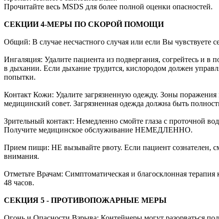
Прочитайте весь MSDS для более полной оценки опасностей.
СЕКЦИИ 4-МЕРЫ ПО СКОРОЙ ПОМОЩИ
Общий: В случае несчастного случая или если Вы чувствуете
Ингаляция: Удалите пациента из подвергания, согрейтесь и в
в дыхании. Если дыхание трудится, кислородом должен управл
попытки.
Контакт Кожи: Удалите загрязненную одежду. Зоны поражения 
медицинский совет. Загрязненная одежда должна быть полнос
Зрительный контакт: Немедленно смойте глаза с проточной во
Получите медицинское обслуживание НЕМЕДЛЕННО.
Прием пищи: НЕ вызывайте рвоту. Если пациент сознателен, см
внимания.
Отметьте Врачам: Симптоматическая и благосклонная терапия 
48 часов.
СЕКЦИЯ 5 - ПРОТИВОПОЖАРНЫЕ МЕРЫ
Огонь и Опасности Взрыва: Контейнеры могут разорваться под 