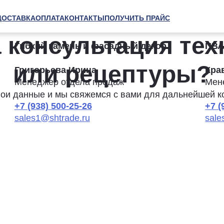
ДОСТАВКА
ОПЛАТА
КОНТАКТЫ
ПОЛУЧИТЬ ПРАЙС
 консультация тех
Гибкий камень и фасадный декор
ПВА
или рецептуры?
Григорьева Ирина
Кра
Менеджер отдела продаж
Мен
вои данные и мы свяжемся с вами для дальнейшей к
+7 (938) 500-25-26
+7 (
sales1@shtrade.ru
sale