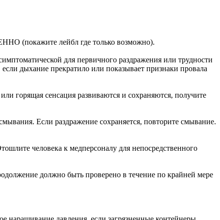
ЕННО (покажите лейбл где только возможно).
я симптоматической для первичного раздражения или трудности
 если дыхание прекратило или показывает признаки провала
 или горящая сенсация развиваются и сохраняются, получите
смывания. Если раздражение сохраняется, повторите смывание.
 Отошлите человека к медперсоналу для непосредственного
родолжение должно быть проверено в течение по крайней мере
ное наращивание давления, если загрязненные контейнеры