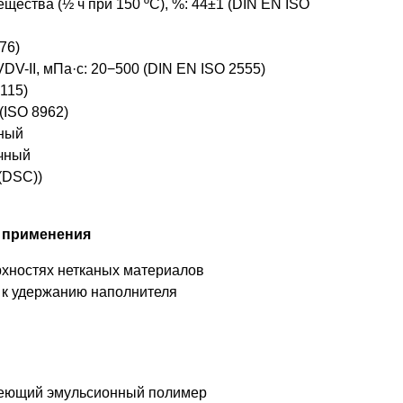
щества (½ ч при 150 ºC), %: 44±1 (DIN EN ISO
76)
VDV-II, мПа·с: 20−500 (DIN EN ISO 2555)
2115)
 (ISO 8962)
нный
чный
5(DSC))
 применения
хностях нетканых материалов
 к удержанию наполнителя
теющий эмульсионный полимер