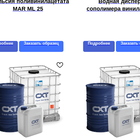
ьсия поливинилацетата
Водная диспе
MAR ML 25
сополимера винил
этилена MAR M
робнее
Заказать образец
Подробнее
Заказать