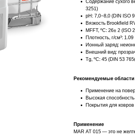
Содержание сухого ве
3251)
pH: 7,0−8,0 (DIN ISO 9
Вязкость Brookfield R
MFFT, ºC: 26± 2 (ISO 
Плотность, г/см³: 1.09
Ионный заряд: неио
Внешний вид: прозра
Tg, ºC: 45 (DIN 53 76
Рекомендуемые области
Применение на повер
Высокая способность
Покрытия для ковров
Применение
MAR AT 015 — это не жел