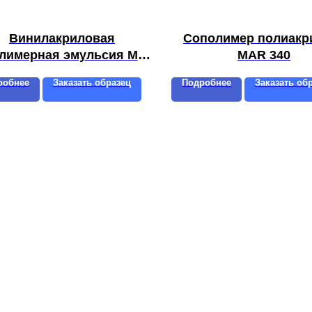
Винилакриловая
Cополимер полиакр
лимерная эмульсия MAR
MAR 340
VA 101
робнее
Заказать образец
Подробнее
Заказать об