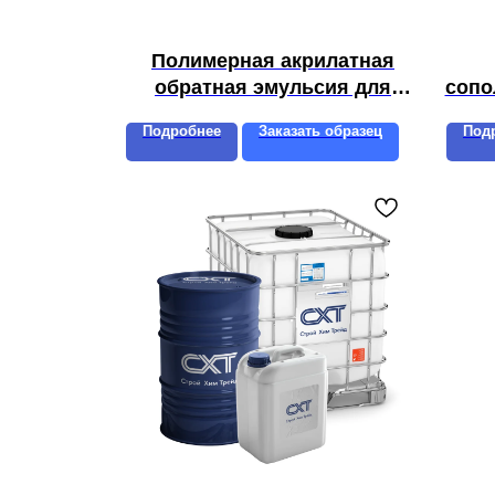
Полимерная акрилатная
обратная эмульсия для
сопо
производства пасты для
Подробнее
Заказать образец
Под
печати по ткани MAR PRINT
710