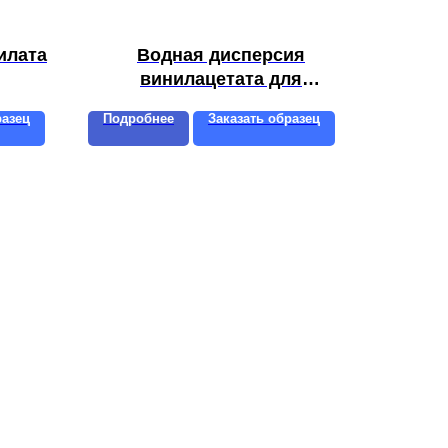
илата
Водная дисперсия
винилацетатa для
многоцелевых клеев MAR AP
разец
Подробнее
Заказать образец
48