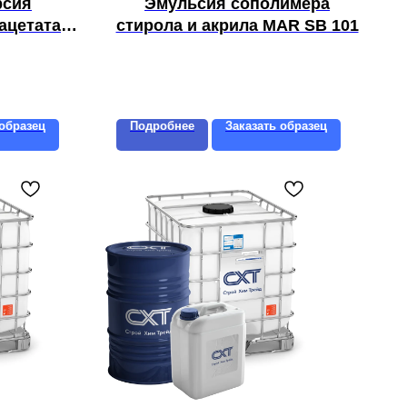
рсия
Эмульсия сополимера
ацетата-
стирола и акрила MAR SB 101
L 28
 образец
Подробнее
Заказать образец