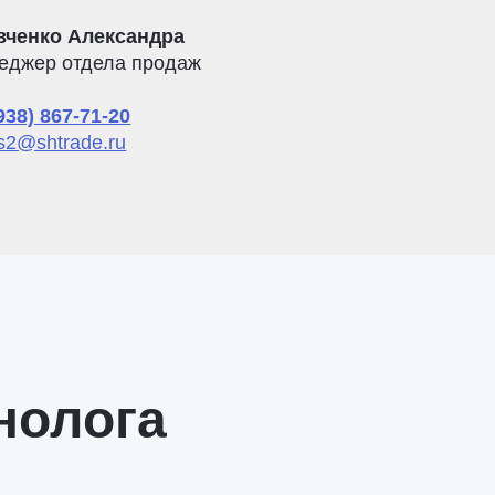
вченко Александра
еджер отдела продаж
938) 867-71-20
s2@shtrade.ru
нолога