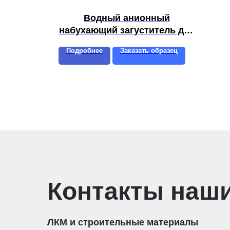
Водный анионный
набухающий загуститель для
внутренней и наружной
Подробнее
Заказать образец
краски и латексных покрытий
MAR KA 800
Контакты наш
ЛКМ и строительные материалы