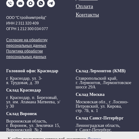
Оплата
Контакты
ООО "Стройхимтрейд"
ИНН 2 311 320 409
ОГРН 1 212 300 034 077
Согласие на обработку
персональных данных
Политика обработки
персональных данных
Головной офис Краснодар
Склад Лермонтов (КМВ)
г. Краснодар, ул. 3-
Ставропольский край,
я. Трудовая, д. 39
г. Лермонтов, Лермонтовское
шоссе 29А
Склад Краснодар
Склад Москва
г. Краснодар, п. Березовый,
ул. им. Атамана Матвеева, з/
Московская обл., г. Лосино-
у 30
Петровский, ул. Кирова,
стр. 7Б, к. 1
Склад Воронеж
Склад Санкт-Петербург
Воронежская область,
г. Воронеж, ул. Землячки 15,
Ленинградская область,
Воронежский № 2
г. Санкт-Петербург,
просп. Обуховской обороны,
295 АТ