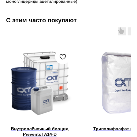
моноглицериды ацетилированные)
С этим часто покупают
Внутриплёночный биоцид
Триполифосфат на
Preventol A14-D