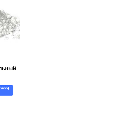
ильный
разец