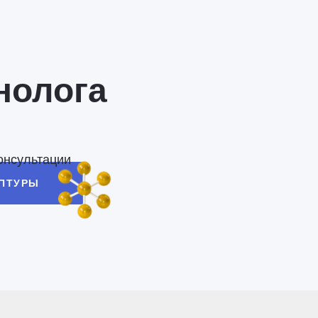
нолога
онсультации
ЕПТУРЫ