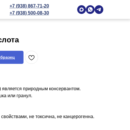
+7 (938) 867-71-20
+7 (938) 500-08-30
слота
образец
) является природным консервантом.
ка или гранул.
войствами, не токсична, не канцерогенна.