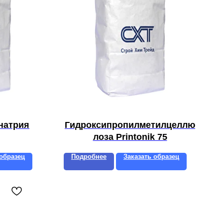
натрия
Гидроксипропилметилцеллю
лоза Printonik 75
 образец
Подробнее
Заказать образец