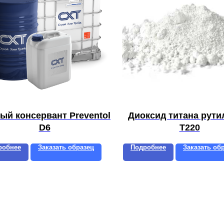
ый консервант Preventol
Диоксид титана рут
D6
T220
робнее
Заказать образец
Подробнее
Заказать об