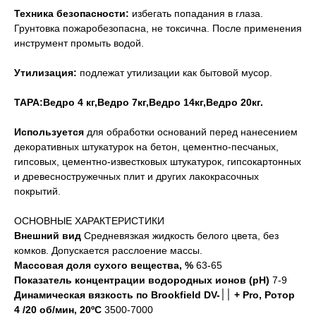
Техника безопасности:
избегать попадания в глаза.
Грунтовка пожаробезопасна, не токсична. После применения
инструмент промыть водой.
Утилизация:
подлежат утилизации как бытовой мусор.
ТАРА:Ведро 4 кг,Ведро 7кг,Ведро 14кг,Ведро 20кг.
Используется
для обработки оснований перед нанесением
декоративных штукатурок на бетон, цементно-песчаных,
гипсовых, цементно-известковых штукатурок, гипсокартонных
и древесностружечных плит и других лакокрасочных
покрытий.
ОСНОВНЫЕ ХАРАКТЕРИСТИКИ
Внешний вид
Средневязкая жидкость белого цвета, без
комков. Допускается расслоение массы.
Массовая доля сухого вещества, %
63-65
Показатель концентрации водородных ионов (рН)
7-9
Динамическая вязкость по Brookfield DV-׀׀ + Pro, Ротор
4 /20 об/мин, 20ºC
3500-7000