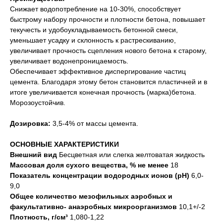
Снижает водопотребление на 10-30%, способствует
быстрому набору прочности и плотности бетона, повышает
текучесть и удобоукладываемость бетонной смеси,
уменьшает усадку и склонность к растрескиванию,
увеличивает прочность сцепления нового бетона к старому,
увеличивает водонепроницаемость.
Обеспечивает эффективное диспергирование частиц
цемента. Благодаря этому бетон становится пластичней и в
итоге увеличивается конечная прочность (марка)бетона.
Морозоустойчив.
Дозировка:
3,5-4% от массы цемента.
ОСНОВНЫЕ ХАРАКТЕРИСТИКИ
Внешний вид
Бесцветная или слегка желтоватая жидкость
Массовая доля сухого вещества, % не менее
18
Показатель концентрации водородных ионов (рН)
6,0-
9,0
Общее количество мезофильных аэробных и
факультативно- анаэробных микроорганизмов
10,1+/-2
Плотность, г/см³
1,080-1,22