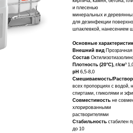
кирпича, камня, бетона, п
и плесенью
минеральных и деревянных
для дезинфекции поверхно
шпаклевкой, нанесением ш
Основные характеристи
Внешний вид
Прозрачная 
Состав
Октилизотиазолино
Плотность (20°С), г/см³
1,
рН
6,5-8,0
Смешиваемость/Раство
всех пропорциях с водой, 
спиртами, гликолями и эф
Совместимость
не совме
хлорированными
растворителями
Стабильность
стабилен п
до 10