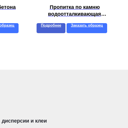
бетона
Пропитка по камню
водоотталкивающая
силиконовая
 образец
Подробнее
Заказать образец
 дисперсии и клеи