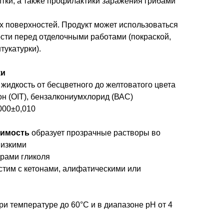
литки, а также профилактики заражения грибами
 поверхностей. Продукт может использоваться
сти перед отделочными работами (покраской,
тукатурки).
ки
жидкость от бесцветного до желтоватого цвета
н (OIT), бензалкониумхлорид (ВАС)
000±0,010
римость
образует прозрачные растворы во
низкими
ирами гликоля
стим с кетонами, алифатическими или
ри температуре до 60°C и в диапазоне рН от 4