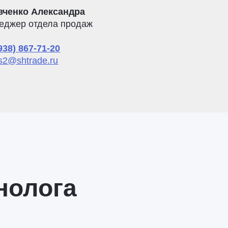
вченко Александра
еджер отдела продаж
938) 867-71-20
s2@shtrade.ru
нолога