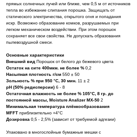
прямых солнечных лучей или ближе, чем 0,5 м от источников
тепла во избежание слипания порошка. Защищать от
статического электричества, открытого огня и попадания
искр. Возможно образование комков, разрушаемых при
легком механическом воздействии. При этом порошок
сохраняет все свои свойства. Не допускать образования
пылевоздушной смеси.
Основные характеристики
Внешний вид
Порошок от белого до бежевого цвета
Остаток на сите 400мкм. не более %
0,2
Насыпная плотность г/см
550 ± 50
Зольность % при 950 °С, 30 мин.
11 ± 2
pH (50% редисперсии)
6 - 8
Остаточная влажность не более % 105°C, 8 гр. до
постоянной массы, Moisture Analizer MX-50
2
Минимальная температура плёнкообразования
MFFT
приблизительно +4°C
Дозировка
0,5 - 2,5% (зависит от требуемой адгезии)
Упаковано в многослойные бумажные мешки с