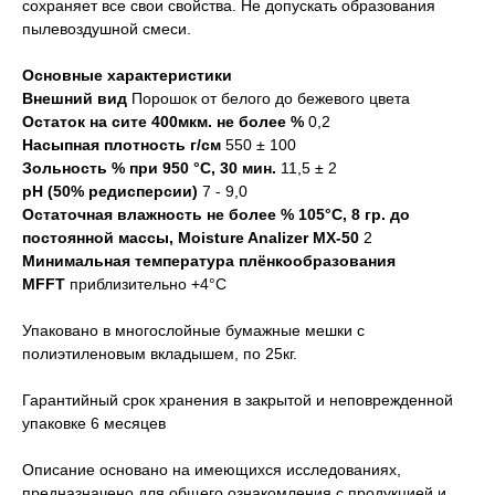
сохраняет все свои свойства. Не допускать образования
пылевоздушной смеси.
Основные характеристики
Внешний вид
Порошок от белого до бежевого цвета
Остаток на сите 400мкм. не более %
0,2
Насыпная плотность г/см
550 ± 100
Зольность % при 950 °С, 30 мин.
11,5 ± 2
pH (50% редисперсии)
7 - 9,0
Остаточная влажность не более % 105°C, 8 гр. до
постоянной массы, Moisture Analizer MX-50
2
Минимальная температура плёнкообразования
MFFT
приблизительно +4°C
Упаковано в многослойные бумажные мешки с
полиэтиленовым вкладышем, по 25кг.
Гарантийный срок хранения в закрытой и неповрежденной
упаковке 6 месяцев
Описание основано на имеющихся исследованиях,
предназначено для общего ознакомления с продукцией и