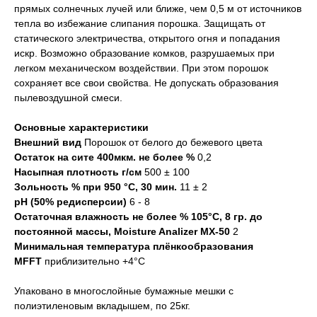
прямых солнечных лучей или ближе, чем 0,5 м от источников
тепла во избежание слипания порошка. Защищать от
статического электричества, открытого огня и попадания
искр. Возможно образование комков, разрушаемых при
легком механическом воздействии. При этом порошок
сохраняет все свои свойства. Не допускать образования
пылевоздушной смеси.
Основные характеристики
Внешний вид
Порошок от белого до бежевого цвета
Остаток на сите 400мкм. не более %
0,2
Насыпная плотность г/см
500 ± 100
Зольность % при 950 °С, 30 мин.
11 ± 2
pH (50% редисперсии)
6 - 8
Остаточная влажность не более % 105°C, 8 гр. до
постоянной массы, Moisture Analizer MX-50
2
Минимальная температура плёнкообразования
MFFT
приблизительно +4°C
Упаковано в многослойные бумажные мешки с
полиэтиленовым вкладышем, по 25кг.