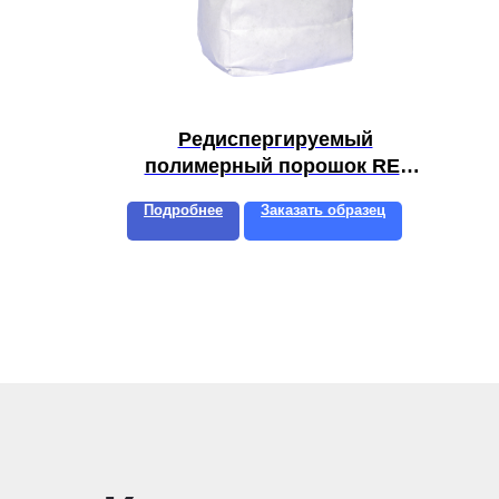
Редиспергируемый
полимерный порошок RE-
POL S35
Подробнее
Заказать образец