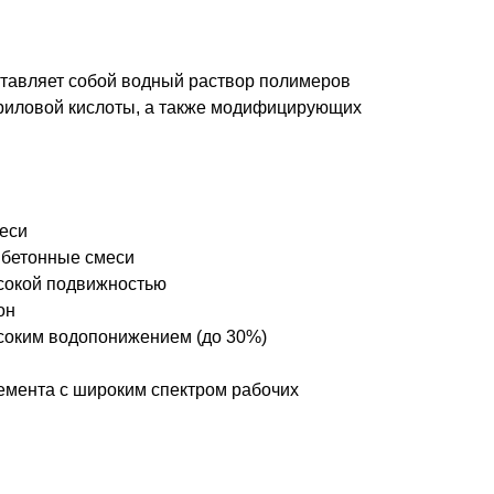
авляет собой водный раствор полимеров
риловой кислоты, а также модифицирующих
еси
бетонные смеси
сокой подвижностью
он
соким водопонижением (до 30%)
емента с широким спектром рабочих