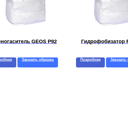
еногаситель GEOS P92
Гидрофобизатор R
робнее
Заказать образец
Подробнее
Заказать