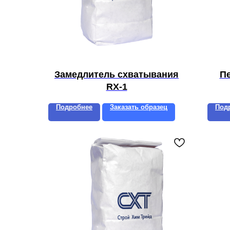
Замедлитель схватывания
П
RX-1
Подробнее
Заказать образец
Под