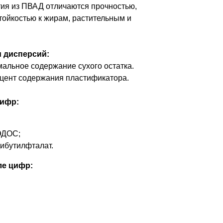
я из ПВАД отличаются прочностью,
стойкостью к жирам, растительным и
 дисперсий:
альное содержание сухого остатка.
цент содержания пластификатора.
цифр:
ЭДОС;
дибутилфталат.
ле цифр: