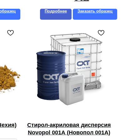
 образец
Подробнее
Заказать образец
Чехия)
Стирол-акриловая дисперсия
Novopol 001A (Новопол 001А)