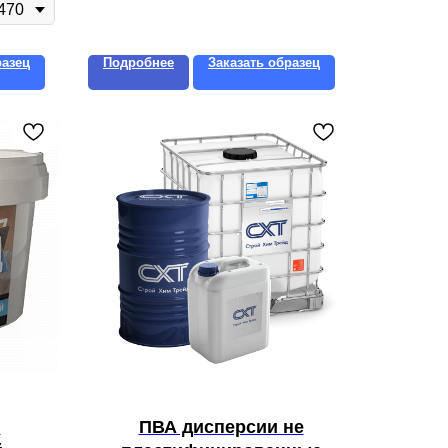
разец
Подробнее
Заказать образец
й
ПВА дисперсии не