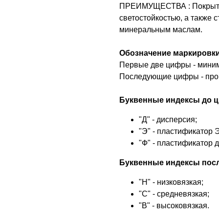
ПРЕИМУЩЕСТВА : Покрыти
светостойкостью, а также 
минеральным маслам.
Обозначение маркировки
Первые две цифры - миним
Последующие цифры - про
Буквенные индексы до 
"Д" - дисперсия;
"Э" - пластификатор 
"Ф" - пластификатор 
Буквенные индексы пос
"Н" - низковязкая;
"С" - средневязкая;
"В" - высоковязкая.