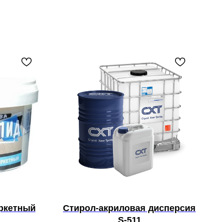
аркетный
Стирол-акриловая дисперсия
S-511