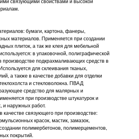
кими связующими свойствами и высокой
ериалам.
атериалов: бумаги, картона, фанеры,
ных материалов. Применяется при создании
адных плиток, а так же клея для мебельной
спользуется: в упаковочной, полиграфической
в производстве подкрахмаливающих средств в
Используется для склеивания тканых,
ий, а также в качестве добавки для отделки
стеклохолста и стекловолокна. ПВАД
бразующее средство для малярных и
именяется при производстве штукатурок и
, и наружных работ.
в качестве связующего при производстве:
мульсионных красок, мастик, замазок,
 создании полимербетонов, полимерцементов,
ных покрытий.