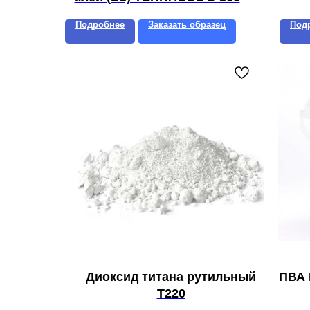
Подробнее
Заказать образец
Под
Диоксид титана рутильный
ПВА 
T220