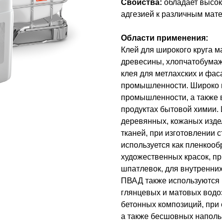
Свойства:
обладает высо
адгезией к различным мат
Области применения:
Клей для широкого круга м
древесины, хлопчатобумаж
клея для метлахских и фас
промышленности. Широко и
промышленности, а также 
продуктах бытовой химии. 
деревянных, кожаных издел
тканей, при изготовлении 
используется как пленкоо
художественных красок, пр
шпатлевок, для внутренних
ПВАД также используются 
глянцевых и матовых водоэ
бетонных композиций, при
а также бесшовных наполь