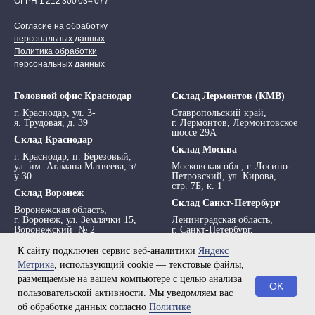
ОГРН 1 212 300 034 077
Согласие на обработку
персональных данных
Политика обработки
персональных данных
Головной офис Краснодар
Склад Лермонтов (КМВ)
г. Краснодар, ул. 3-
Ставропольский край,
я. Трудовая, д. 39
г. Лермонтов, Лермонтовское
шоссе 29А
Склад Краснодар
Склад Москва
г. Краснодар, п. Березовый,
ул. им. Атамана Матвеева, з/
Московская обл., г. Лосино-
у 30
Петровский, ул. Кирова,
стр. 7Б, к. 1
Склад Воронеж
Склад Санкт-Петербург
Воронежская область,
г. Воронеж, ул. Землячки 15,
Ленинградская область,
Воронежский № 2
г. Санкт-Петербург,
просп. Обуховской обороны,
295 АТ
К сайту подключен сервис веб-аналитики
Яндекс
Метрика
, использующий cookie — текстовые файлы,
размещаемые на вашем компьютере с целью анализа
OK
пользовательской активности. Мы уведомляем вас
об обработке данных согласно
Политике