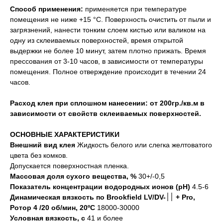
Способ применения:
применяется при температуре
помещения не ниже +15 °С. Поверхность очистить от пыли и
загрязнений, нанести тонким слоем кистью или валиком на
одну из склеиваемых поверхностей, время открытой
выдержки не более 10 минут, затем плотно прижать. Время
прессования от 3-10 часов, в зависимости от температуры
помещения. Полное отверждение происходит в течении 24
часов.
Расход клея при сплошном нанесении: от 200гр./кв.м в
зависимости от свойств склеиваемых поверхностей.
ОСНОВНЫЕ ХАРАКТЕРИСТИКИ
Внешний вид клея
Жидкость белого или слегка желтоватого
цвета без комков.
Допускается поверхностная пленка.
Массовая доля сухого вещества, %
30+/-0,5
Показатель концентрации водородных ионов (рН)
4.5-6
Динамическая вязкость по Brookfield LV/DV-׀׀ + Pro,
Ротор 4 /20 об/мин, 20ºC
18000-30000
Условная вязкость, с
41 и более