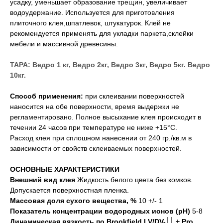
усадку, уменьшает образование трещин, увеличивает
водоудержание. Используется для приготовления
плиточного клея,шпатлевок, штукатурок. Клей не
рекомендуется применять для укладки паркета,склейки
мебели и массивной древесины.
ТАРА: Ведро 1 кг, Ведро 2кг, Ведро 3кг, Ведро 5кг. Ведро
10кг.
Способ применения:
при склеивании поверхностей
наносится на обе поверхности, время выдержки не
регламентировано. Полное высыхание клея происходит в
течении 24 часов при температуре не ниже +15°С.
Расход клея при сплошном нанесении от 240 гр./кв.м в
зависимости от свойств склеиваемых поверхностей.
ОСНОВНЫЕ ХАРАКТЕРИСТИКИ
Внешний вид клея
Жидкость белого цвета без комков.
Допускается поверхностная пленка.
Массовая доля сухого вещества, %
10 +/- 1
Показатель концентрации водородных ионов (рН)
5-8
Динамическая вязкость по Brookfield LV/DV-׀׀ + Pro,