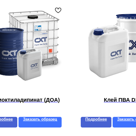
иоктиладипинат (ДОА)
Клей ПВА D
робнее
Заказать образец
Подробнее
Заказать