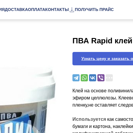
ИЯ
ДОСТАВКА
ОПЛАТА
КОНТАКТЫ
ПОЛУЧИТЬ ПРАЙС
ПВА Rapid клей
Узнать цену и заказать 
Клей на основе поливини
эфиром целлюлозы. Клеев
пленку,не оставляет следов
Используется
как самост
бумаги и картона, наклейк