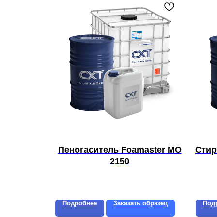
Пеногаситель Foamaster MO
Стир
2150
Подробнее
Заказать образец
Под