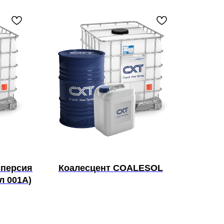
сперсия
Коалесцент COALESOL
л 001А)