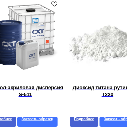
ол-акриловая дисперсия
Диоксид титана рут
S-511
T220
робнее
Заказать образец
Подробнее
Заказать об