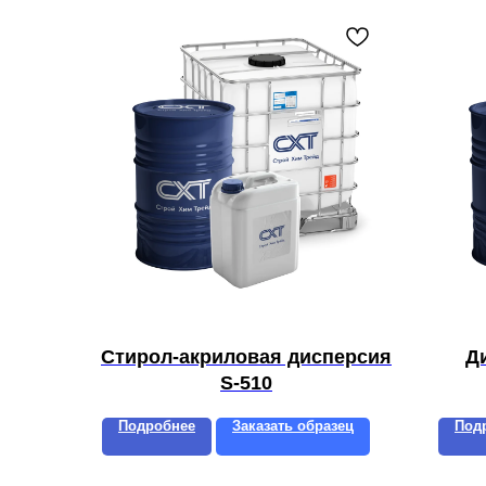
Стирол-акриловая дисперсия
Д
S-510
Подробнее
Заказать образец
Под