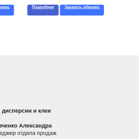
разец
Подробнее
Заказать образец
 дисперсии и клеи
вченко Александра
еджер отдела продаж