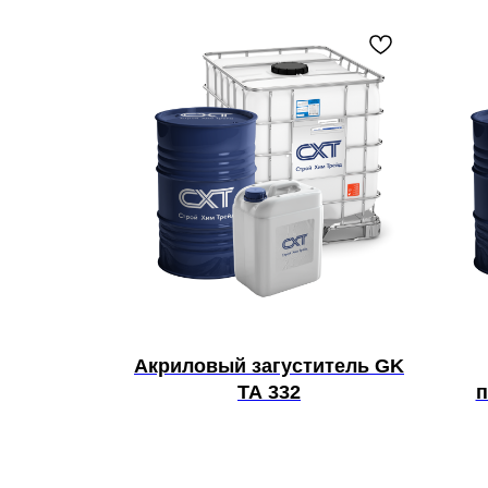
Акриловый загуститель GK
TA 332
п