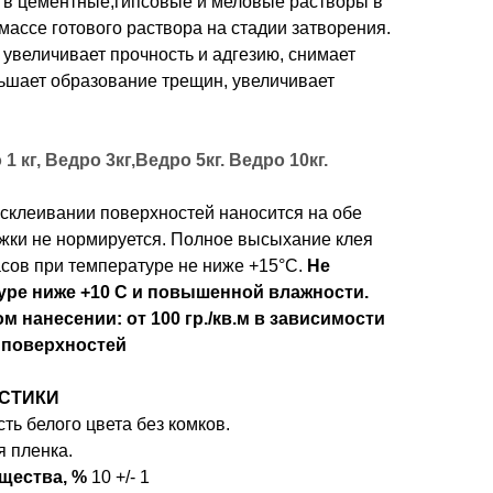
в цементные,гипсовые и меловые растворы в
массе готового раствора на стадии затворения.
увеличивает прочность и адгезию, снимает
ньшает образование трещин, увеличивает
1 кг, Ведро 3кг,Ведро 5кг. Ведро 10кг.
склеивании поверхностей наносится на обе
жки не нормируется. Полное высыхание клея
асов при температуре не ниже +15°С.
Не
уре ниже +10 С и повышенной влажности.
м нанесении: от 100 гр./кв.м в зависимости
 поверхностей
СТИКИ
ть белого цвета без комков.
я пленка.
щества, %
10 +/- 1