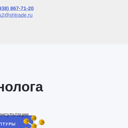
938) 867-71-20
s2@shtrade.ru
нолога
онсультации
ЕПТУРЫ