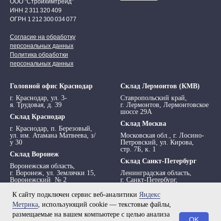
ООО "Стройхимтрейд"
ИНН 2 311 320 409
ОГРН 1 212 300 034 077
Согласие на обработку
персональных данных
Политика обработки
персональных данных
Головной офис Краснодар
Склад Лермонтов (КМВ)
г. Краснодар, ул. 3-
Ставропольский край,
я. Трудовая, д. 39
г. Лермонтов, Лермонтовское
шоссе 29А
Склад Краснодар
Склад Москва
г. Краснодар, п. Березовый,
ул. им. Атамана Матвеева, з/
Московская обл., г. Лосино-
у 30
Петровский, ул. Кирова,
стр. 7Б, к. 1
Склад Воронеж
Склад Санкт-Петербург
Воронежская область,
г. Воронеж, ул. Землячки 15,
Ленинградская область,
Воронежский № 2
г. Санкт-Петербург,
просп. Обуховской обороны,
295 АТ
К сайту подключен сервис веб-аналитики
Яндекс
Метрика
, использующий cookie — текстовые файлы,
размещаемые на вашем компьютере с целью анализа
OK