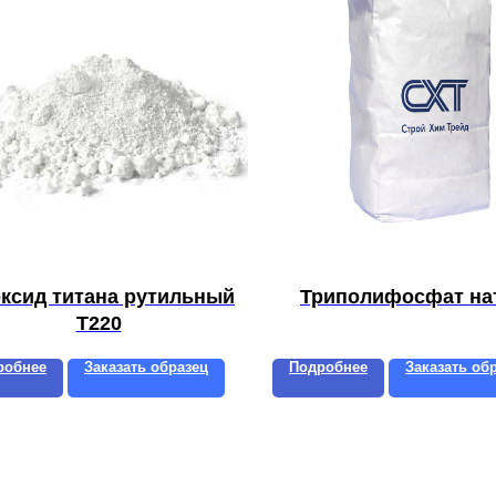
ксид титана рутильный
Триполифосфат на
T220
робнее
Заказать образец
Подробнее
Заказать об