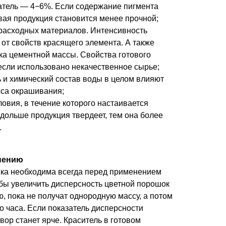
атель — 4−6%. Если содержание пигмента
вая продукция становится менее прочной;
расходных материалов. Интенсивность
от свойств красящего элемента. А также
енка цементной массы. Свойства готового
 если использовано некачественное сырье;
ь и химический состав воды в целом влияют
сса окрашивания;
ловия, в течение которого настаивается
 дольше продукция твердеет, тем она более
.
нению
ка необходима всегда перед применением
обы увеличить дисперсность цветной порошок
 пока не получат однородную массу, а потом
о часа. Если показатель дисперсности
вор станет ярче. Краситель в готовом