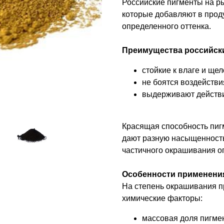
Российские пигменты на р
которые добавляют в проду
определенного оттенка.
Преимущества российски
стойкие к влаге и щел
не боятся воздействия
выдерживают действи
Красящая способность пиг
дают разную насыщенност
частичного окрашивания о
Особенности применени
На степень окрашивания п
химические факторы:
массовая доля пигме