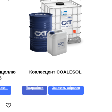
лцеллю
Коалесцент COALESOL
5
разец
Подробнее
Заказать образец