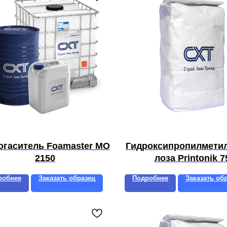
огаситель Foamaster MO
Гидроксипропилмети
2150
лоза Printonik 7
робнее
Заказать образец
Подробнее
Заказать об