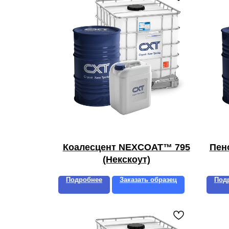
Коалесцент NEXCOAT™ 795
Пен
(Некскоут)
Подробнее
Заказать образец
Под