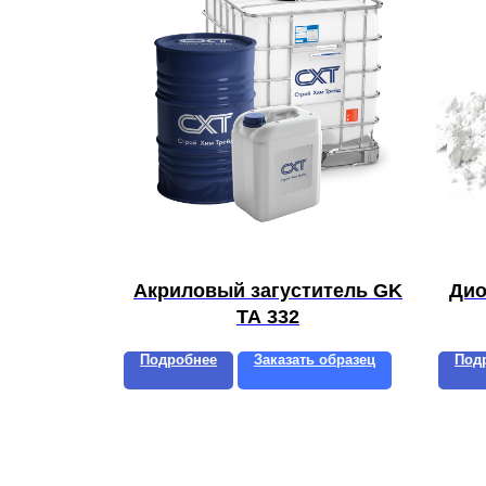
Акриловый загуститель GK
Дио
TA 332
Подробнее
Заказать образец
Под