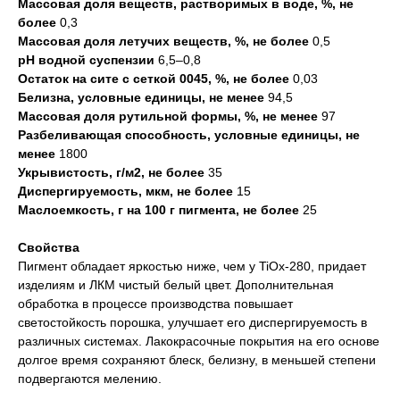
Массовая доля веществ, растворимых в воде, %, не
более
0,3
Массовая доля летучих веществ, %, не более
0,5
pH водной суспензии
6,5–0,8
Остаток на сите с сеткой 0045, %, не более
0,03
Белизна, условные единицы, не менее
94,5
Массовая доля рутильной формы, %, не менее
97
Разбеливающая способность, условные единицы, не
менее
1800
Укрывистость, г/м2, не более
35
Диспергируемость, мкм, не более
15
Маслоемкость, г на 100 г пигмента, не более
25
Свойства
Пигмент обладает яркостью ниже, чем у TiOх-280, придает
изделиям и ЛКМ чистый белый цвет. Дополнительная
обработка в процессе производства повышает
светостойкость порошка, улучшает его диспергируемость в
различных системах. Лакокрасочные покрытия на его основе
долгое время сохраняют блеск, белизну, в меньшей степени
подвергаются мелению.