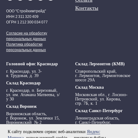
Контакты
ООО "Стройхимтрейд"
ИНН 2 311 320 409
ОГРН 1 212 300 034 077
Согласие на обработку
персональных данных
Политика обработки
персональных данных
Головной офис Краснодар
Склад Лермонтов (КМВ)
г. Краснодар, ул. 3-
Ставропольский край,
я. Трудовая, д. 39
г. Лермонтов, Лермонтовское
шоссе 29А
Склад Краснодар
Склад Москва
г. Краснодар, п. Березовый,
ул. им. Атамана Матвеева, з/
Московская обл., г. Лосино-
у 30
Петровский, ул. Кирова,
стр. 7Б, к. 1
Склад Воронеж
Склад Санкт-Петербург
Воронежская область,
г. Воронеж, ул. Землячки 15,
Ленинградская область,
Воронежский № 2
г. Санкт-Петербург,
просп. Обуховской обороны,
295 АТ
К сайту подключен сервис веб-аналитики
Яндекс
Метрика
, использующий cookie — текстовые файлы,