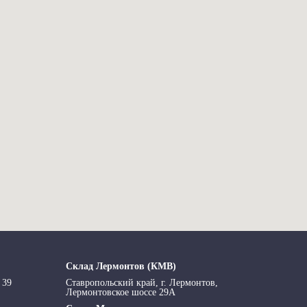
Склад Лермонтов (КМВ)
 39
Ставропольский край, г. Лермонтов,
Лермонтовское шоссе 29А