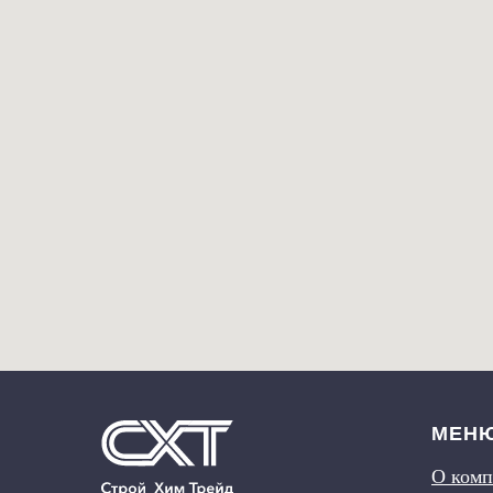
МЕН
О ком