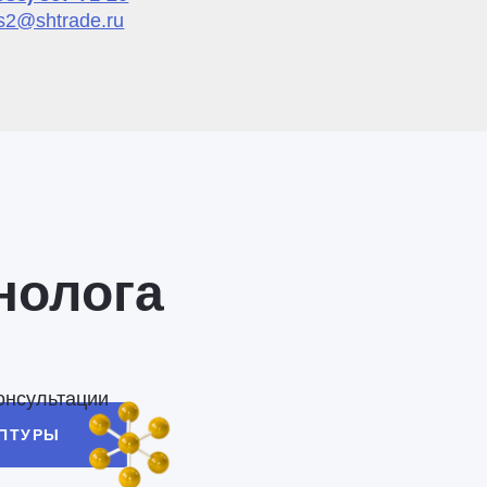
s2@shtrade.ru
нолога
онсультации
ЕПТУРЫ