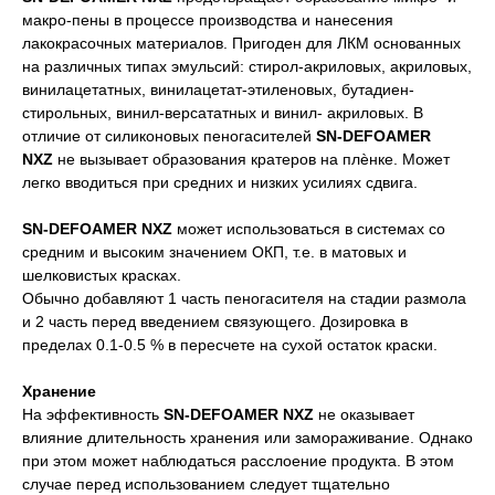
макро-пены в процессе производства и нанесения
лакокрасочных материалов. Пригоден для ЛКМ основанных
на различных типах эмульсий: стирол-акриловых, акриловых,
винилацетатных, винилацетат-этиленовых, бутадиен-
стирольных, винил-версататных и винил- акриловых. В
отличие от силиконовых пеногасителей
SN-DEFOAMER
NXZ
не вызывает образования кратеров на плѐнке. Может
легко вводиться при средних и низких усилиях сдвига.
SN-DEFOAMER NXZ
может использоваться в системах со
средним и высоким значением ОКП, т.е. в матовых и
шелковистых красках.
Обычно добавляют 1 часть пеногасителя на стадии размола
и 2 часть перед введением связующего. Дозировка в
пределах 0.1-0.5 % в пересчете на сухой остаток краски.
Хранение
На эффективность
SN-DEFOAMER NXZ
не оказывает
влияние длительность хранения или замораживание. Однако
при этом может наблюдаться расслоение продукта. В этом
случае перед использованием следует тщательно