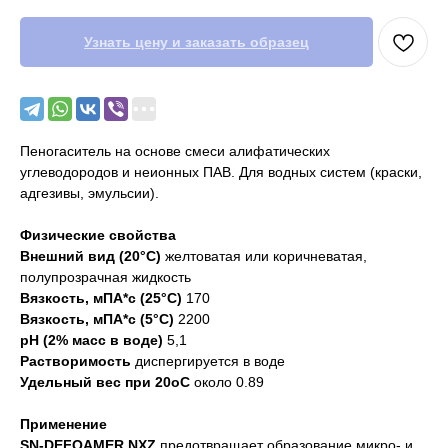
Узнать цену и заказать образец
Пеногаситель на основе смеси алифатических
углеводородов и неионных ПАВ. Для водных систем (краски,
адгезивы, эмульсии).
Физические свойства
Внешний вид (20°С)
желтоватая или коричневатая,
полупрозрачная жидкость
Вязкость, мПА*с (25°С)
170
Вязкость, мПА*с (5°С)
2200
рН (2% масс в воде)
5,1
Растворимость
диспергируется в воде
Удельный вес при 20оС
около 0.89
Применение
SN-DEFOAMER NXZ
предотвращает образование микро- и