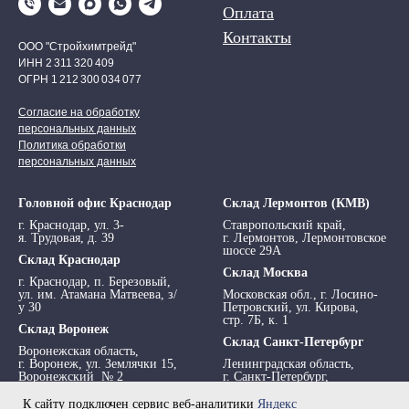
Оплата
Контакты
ООО "Стройхимтрейд"
ИНН 2 311 320 409
ОГРН 1 212 300 034 077
Согласие на обработку
персональных данных
Политика обработки
персональных данных
Головной офис Краснодар
Склад Лермонтов (КМВ)
г. Краснодар, ул. 3-
Ставропольский край,
я. Трудовая, д. 39
г. Лермонтов, Лермонтовское
шоссе 29А
Склад Краснодар
Склад Москва
г. Краснодар, п. Березовый,
ул. им. Атамана Матвеева, з/
Московская обл., г. Лосино-
у 30
Петровский, ул. Кирова,
стр. 7Б, к. 1
Склад Воронеж
Склад Санкт-Петербург
Воронежская область,
г. Воронеж, ул. Землячки 15,
Ленинградская область,
Воронежский № 2
г. Санкт-Петербург,
просп. Обуховской обороны,
295 АТ
К сайту подключен сервис веб-аналитики
Яндекс