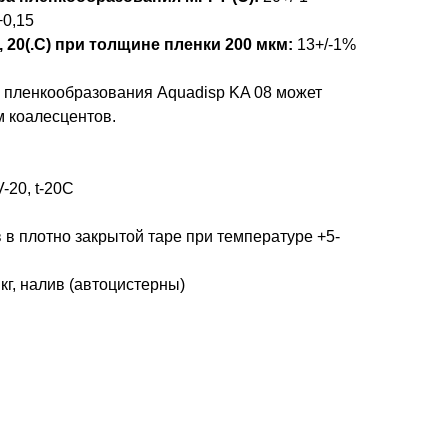
−0,15
 20(.С) при толщине пленки 200 мкм:
13+/-1%
пленкообразования Aquadisp KA 08 может
 коалесцентов.
-20, t-20С
 в плотно закрытой таре при температуре +5-
 кг, налив (автоцистерны)