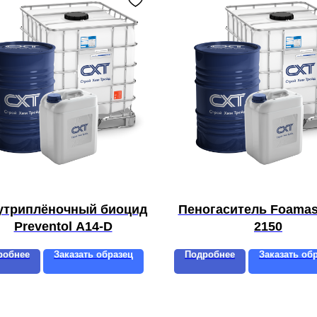
утриплёночный биоцид
Пеногаситель Foamas
Preventol A14-D
2150
робнее
Заказать образец
Подробнее
Заказать об