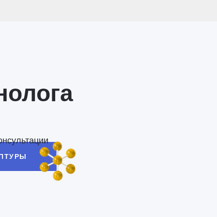
нолога
онсультации
ЕПТУРЫ