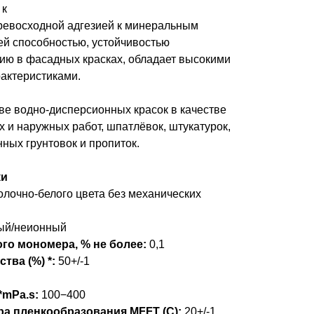
 к
ревосходной адгезией к минеральным
й способностью, устойчивостью
ию в фасадных красках, обладает высокими
актеристиками.
ве водно-дисперсионных красок в качестве
 и наружных работ, шпатлёвок, штукатурок,
ных грунтовок и пропиток.
ки
лочно-белого цвета без механических
ый/неионный
ого мономера, % не более:
0,1
тва (%) *:
50+/-1
*mPa.s:
100−400
а пленкообразования MFFT (C):
20+/-1