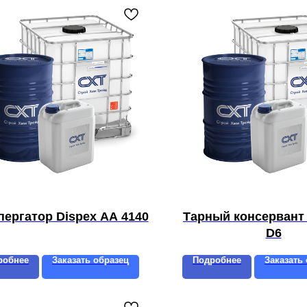
пергатор Dispex AA 4140
Тарный консервант 
D6
робнее
Заказать образец
Подробнее
Заказать