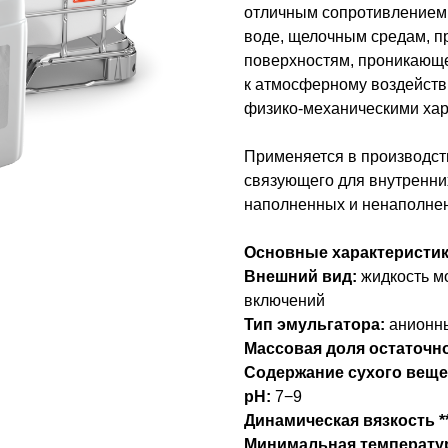
отличным сопротивлением
воде, щелочным средам, п
поверхностям, проникающе
к атмосферному воздейств
физико-механическими хар
Применяется в производст
связующего для внутренних
наполненных и ненаполнен
Основные характеристи
Внешний вид:
жидкость мо
включений
Тип эмульгатора:
анионн
Массовая доля остаточн
Содержание сухого вещес
рН:
7−9
Динамическая вязкость *
Минимальная температур