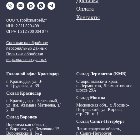
Доставка
Оплата
Контакты
ООО "Стройхимтрейд"
ИНН 2 311 320 409
ОГРН 1 212 300 034 077
Согласие на обработку
персональных данных
Политика обработки
персональных данных
Головной офис Краснодар
Склад Лермонтов (КМВ)
г. Краснодар, ул. 3-
Ставропольский край,
я. Трудовая, д. 39
г. Лермонтов, Лермонтовское
шоссе 29А
Склад Краснодар
Склад Москва
г. Краснодар, п. Березовый,
ул. им. Атамана Матвеева, з/
Московская обл., г. Лосино-
у 30
Петровский, ул. Кирова,
стр. 7Б, к. 1
Склад Воронеж
Склад Санкт-Петербург
Воронежская область,
г. Воронеж, ул. Землячки 15,
Ленинградская область,
Воронежский № 2
г. Санкт-Петербург,
просп. Обуховской обороны,