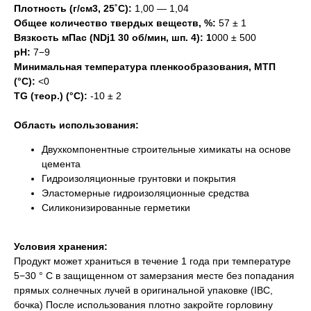
Плотность (г/см3, 25˚С):
1,00 — 1,04
Общее количество твердых веществ, %:
57 ± 1
Вязкость мПас (NDj1 30 об/мин, шп. 4): 1
000 ± 500
рН:
7−9
Минимальная температура пленкообразования, МТП
(°C):
<0
TG (теор.) (°C):
-10 ± 2
Область использования:
Двухкомпонентные строительные химикаты на основе
цемента
Гидроизоляционные грунтовки и покрытия
Эластомерные гидроизоляционные средства
Силиконизированные герметики
Условия хранения:
Продукт может храниться в течение 1 года при температуре
5−30 ° C в защищенном от замерзания месте без попадания
прямых солнечных лучей в оригинальной упаковке (IBC,
бочка) После использования плотно закройте горловину