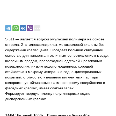
Узнать цену и заказать образец
S 511 — является водной эмульсией полимера на основе
стирола, 2- этилгексилакрилат, метакриловой кислоты без
содержания коалесцента. Обладает большой связующей
емкостью для пигмента и отличным сопротивлением к воде,
щелочным средам, превосходной адгезией к различным
поверхностям, низким водопоглощением, хорошей
стойкостью к мокрому истиранию водно-дисперсионных
покрытий, стойкостью к влиянию пигментных паст при
колеровке, устойчивостью к атмосферному воздействию в
фасадных красках, имеет слабый запах.
Формирует твердую пленку полуглянцевых водно-
дисперсионных красках.
ТАРА: Еврокуб 1000кг, Пластиковая бочка 40кг