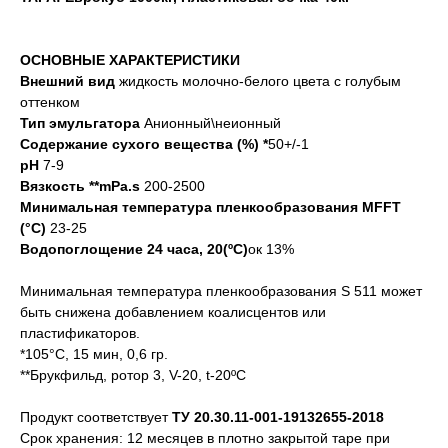
ОСНОВНЫЕ ХАРАКТЕРИСТИКИ
Внешний вид
жидкость молочно-белого цвета с голубым
оттенком
Тип эмульгатора
Анионный\неионный
Содержание сухого вещества (%) *
50+/-1
рН
7-9
Вязкость **mPa.s
200-2500
Минимальная температура пленкообразования MFFT
(°C)
23-25
Водопоглощение 24 часа, 20(ºС)
ок 13%
Минимальная температура пленкообразования S 511 может
быть снижена добавлением коалисцентов или
пластификаторов.
*105°C, 15 мин, 0,6 гр.
**Брукфильд, ротор 3, V-20, t-20ºС
Продукт соответствует
ТУ 20.30.11-001-19132655-2018
Срок хранения: 12 месяцев в плотно закрытой таре при