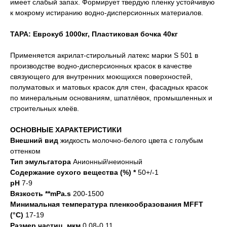
имеет слабый запах. Формирует твердую пленку устойчивую
к мокрому истиранию водно-дисперсионных материалов.
ТАРА: Еврокуб 1000кг, Пластиковая бочка 40кг
Применяется акрилат-стирольный латекс марки S 501 в
производстве водно-дисперсионных красок в качестве
связующего для внутренних моющихся поверхностей,
полуматовых и матовых красок для стен, фасадных красок
по минеральным основаниям, шпатлёвок, промышленных и
строительных клеёв.
ОСНОВНЫЕ ХАРАКТЕРИСТИКИ
Внешний вид
жидкость молочно-белого цвета с голубым
оттенком
Тип эмульгатора
Анионный\неионный
Содержание сухого вещества (%) *
50+/-1
рН
7-9
Вязкость **mPa.s
200-1500
Минимальная температура пленкообразования MFFT
(°C)
17-19
Размер частиц, мкм
0,08-0,11