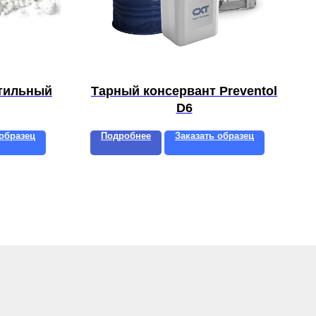
утильный
Тарный консервант Preventol
D6
 образец
Подробнее
Заказать образец