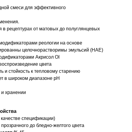
одной смеси для эффективного
менения.
я в рецептурах от матовых до полуглянцевых
модификаторами реологии на основе
рованны целочнорастворимы эмульсий (НАЕ)
модификаторами Акрисол ОI
 воспроизведение цвета
ь и стойкость к тепловому старению
т в широком диапазоне рН
 и хранении
войства
в качестве спецификации)
 прозрачного до бледно-желтого цвета