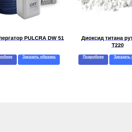
пергатор PULCRA DW 51
Диоксид титана р
T220
робнее
Заказать образец
Подробнее
Заказать