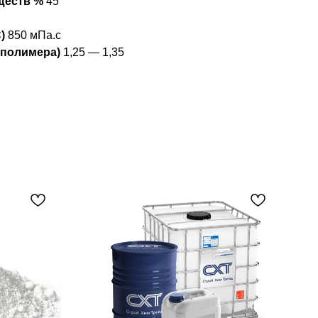
ществ %
45
С)
850 мПа.с
 полимера)
1,25 — 1,35