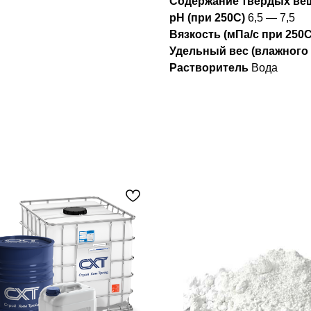
Содержание твердых ве
рН (при 250С)
6,5 — 7,5
Вязкость (мПа/с при 250
Удельный вес (влажного
Растворитель
Вода