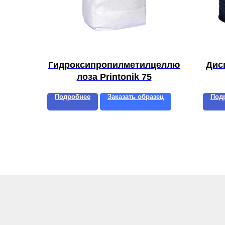
Гидроксипропилметилцеллю
Дис
лоза Printonik 75
Подробнее
Заказать образец
Под