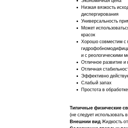
Экономичная цена
Низкая вязкость исх
диспергирования
Универсальность при
Может использоватьс
красок
Хорошо совместим с 
гидрофобномодифици
и с реологическими 
Отличное развитие и
Отличная стабильност
Эффективно действуе
Слабый запах
Простота в обработке
Типичные физические с
(не следует использовать 
Внешнии вид
Жидкость от