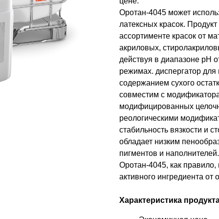
цене.
Оротан-4045 может исполь
латексных красок. Продукт
ассортименте красок от м
акриловых, стиролакрилов
действуя в диапазоне рН о
режимах. диспергатор для 
содержанием сухого остат
совместим с модификатора
модифицированных целочн
реологическими модификат
стабильность вязкости и с
обладает низким пенообра
пигментов и наполнителей.
Оротан-4045, как правило,
активного ингредиента от 
Характеристика продукта