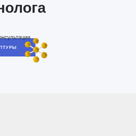
нолога
онсультации
ЕПТУРЫ