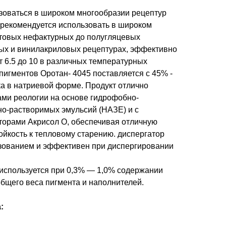
зоваться в широком многообразии рецептур
 рекомендуется использовать в широком
атовых нефактурных до полугляцевых
ых и винилакриловых рецептурах, эффективно
т 6.5 до 10 в различных температурных
пигментов Оротан- 4045 поставляется с 45% -
ка в натриевой форме. Продукт отлично
ми реологии на основе гидрофобно-
о-растворимых эмульсий (НАЗЕ) и с
орами Акрисол О, обеспечивая отличную
тойкость к тепловому старению. диспергатор
зованием и эффективен при диспергировании
 используется при 0,3% — 1,0% содержании
общего веса пигмента и наполнителей.
: