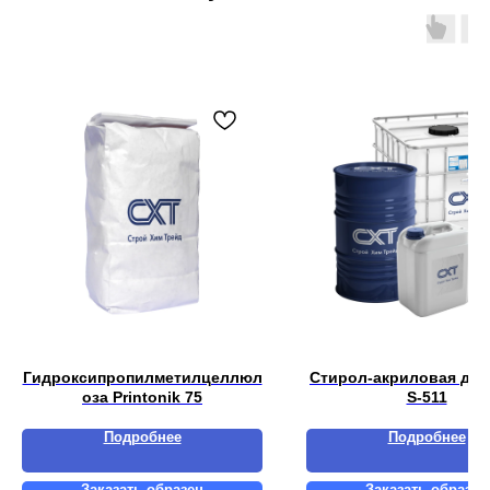
Гидроксипропилметилцеллюл
Стирол-акриловая дис
оза Printonik 75
S-511
Подробнее
Подробнее
Заказать образец
Заказать образец