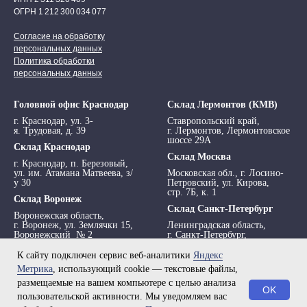
ОГРН 1 212 300 034 077
Согласие на обработку
персональных данных
Политика обработки
персональных данных
Головной офис Краснодар
Склад Лермонтов (КМВ)
г. Краснодар, ул. 3-
Ставропольский край,
я. Трудовая, д. 39
г. Лермонтов, Лермонтовское
шоссе 29А
Склад Краснодар
Склад Москва
г. Краснодар, п. Березовый,
ул. им. Атамана Матвеева, з/
Московская обл., г. Лосино-
у 30
Петровский, ул. Кирова,
стр. 7Б, к. 1
Склад Воронеж
Склад Санкт-Петербург
Воронежская область,
г. Воронеж, ул. Землячки 15,
Ленинградская область,
Воронежский № 2
г. Санкт-Петербург,
просп. Обуховской обороны,
295 АТ
К сайту подключен сервис веб-аналитики
Яндекс
Метрика
, использующий cookie — текстовые файлы,
размещаемые на вашем компьютере с целью анализа
OK
пользовательской активности. Мы уведомляем вас