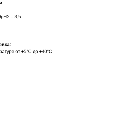
и:
0рН2 – 3,5
овка:
ратуре от +5°С до +40°С