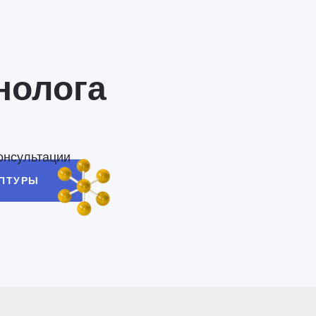
нолога
онсультации
ЕПТУРЫ