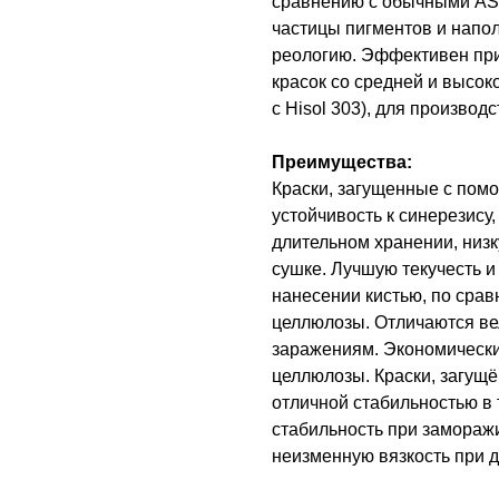
сравнению с обычными ASE
частицы пигментов и напо
реологию. Эффективен при
красок со средней и высо
с Hisol 303), для производ
Преимущества:
Краски, загущенные с пом
устойчивость к синерезису
длительном хранении, низ
сушке. Лучшую текучесть 
нанесении кистью, по сра
целлюлозы. Отличаются ве
заражениям. Экономическ
целлюлозы. Краски, загущё
отличной стабильностью в
стабильность при замораж
неизменную вязкость при 