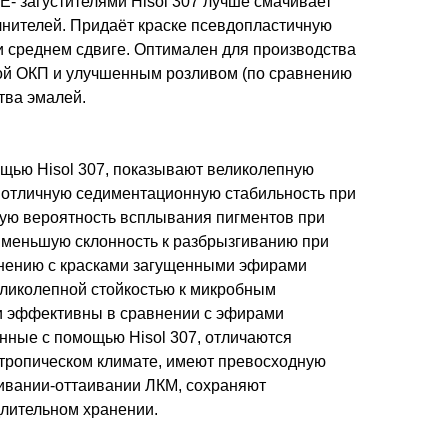
- загустителями Hisol 307 лучше смачивает
лнителей. Придаёт краске псевдопластичную
 среднем сдвиге. Оптимален для производства
кой ОКП и улучшенным розливом (по сравнению
ства эмалей.
ощью Hisol 307, показывают великолепную
, отличную седиментационную стабильность при
кую вероятность всплывания пигментов при
и меньшую склонность к разбрызгиванию при
внению с красками загущенными эфирами
ликолепной стойкостью к микробным
и эффективны в сравнении с эфирами
нные с помощью Hisol 307, отличаются
 тропическом климате, имеют превосходную
ивании-оттаивании ЛКМ, сохраняют
длительном хранении.