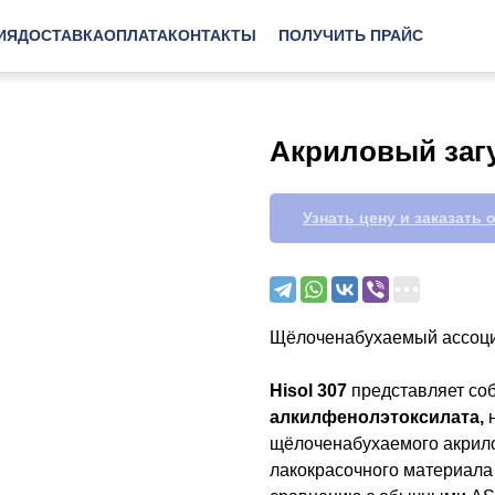
ИЯ
ДОСТАВКА
ОПЛАТА
КОНТАКТЫ
ПОЛУЧИТЬ ПРАЙС
Акриловый загу
Узнать цену и заказать 
Щёлоченабухаемый ассоци
Hisol 307
представляет со
алкилфенолэтоксилата,
н
щёлоченабухаемого акрило
лакокрасочного материала