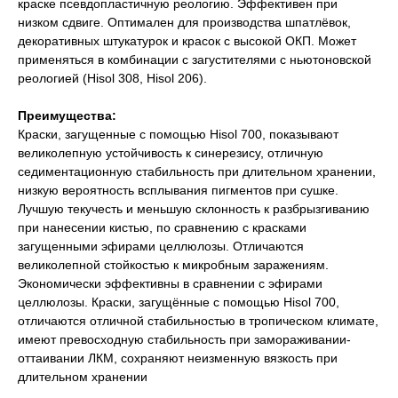
краске псевдопластичную реологию. Эффективен при
низком сдвиге. Оптимален для производства шпатлёвок,
декоративных штукатурок и красок с высокой ОКП. Может
применяться в комбинации с загустителями с ньютоновской
реологией (Hisol 308, Hisol 206).
Преимущества:
Краски, загущенные с помощью Hisol 700, показывают
великолепную устойчивость к синерезису, отличную
седиментационную стабильность при длительном хранении,
низкую вероятность всплывания пигментов при сушке.
Лучшую текучесть и меньшую склонность к разбрызгиванию
при нанесении кистью, по сравнению с красками
загущенными эфирами целлюлозы. Отличаются
великолепной стойкостью к микробным заражениям.
Экономически эффективны в сравнении с эфирами
целлюлозы. Краски, загущённые с помощью Hisol 700,
отличаются отличной стабильностью в тропическом климате,
имеют превосходную стабильность при замораживании-
оттаивании ЛКМ, сохраняют неизменную вязкость при
длительном хранении