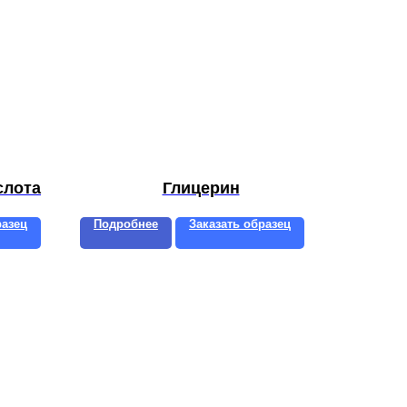
слота
Глицерин
разец
Подробнее
Заказать образец