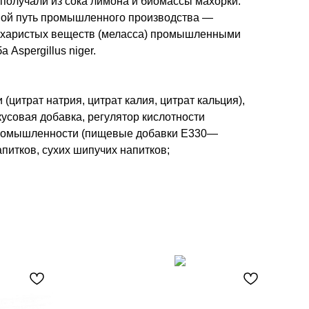
получали из сока лимона и биомассы махорки.
ной путь промышленного производства —
сахаристых веществ (меласса) промышленными
Aspergillus niger.
 (цитрат натрия, цитрат калия, цитрат кальция),
кусовая добавка, регулятор кислотности
промышленности (пищевые добавки E330—
апитков, сухих шипучих напитков;