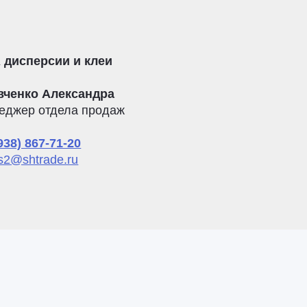
 дисперсии и клеи
вченко Александра
еджер отдела продаж
938) 867-71-20
s2@shtrade.ru