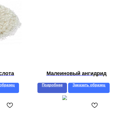
слота
Малеиновый ангидрид
 образец
Подробнее
Заказать образец