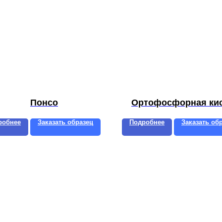
Понсо
Ортофосфорная ки
робнее
Заказать образец
Подробнее
Заказать об