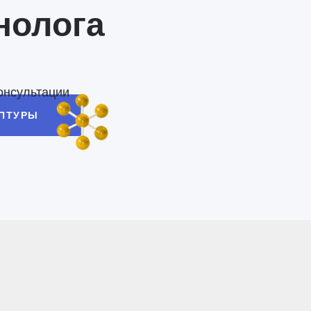
нолога
онсультации
ЕПТУРЫ